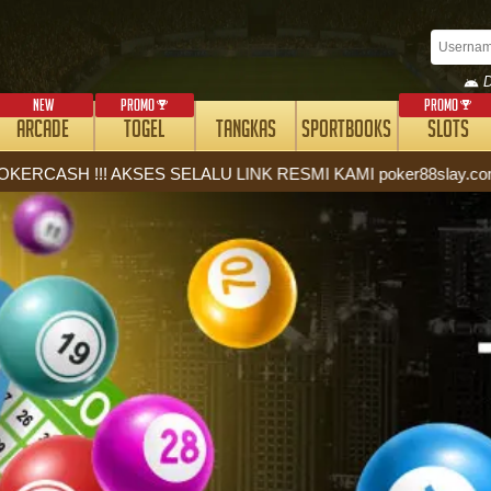
D
NEW
PROMO
PROMO
ARCADE
TOGEL
TANGKAS
SPORTBOOKS
SLOTS
ELALU LINK RESMI KAMI poker88slay.com | pk88idn.com..