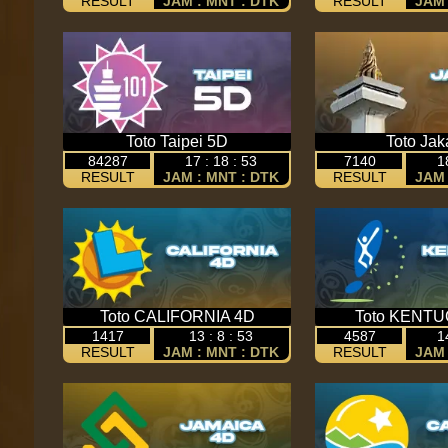
RESULT
JAM : MNT : DTK
RESULT
JAM 
Toto Taipei 5D
Toto Jak
84287
17 : 18 : 51
7140
1
RESULT
JAM : MNT : DTK
RESULT
JAM 
Toto CALIFORNIA 4D
Toto KENTU
1417
13 : 8 : 51
4587
1
RESULT
JAM : MNT : DTK
RESULT
JAM 