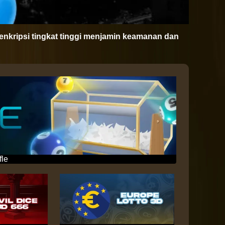
enkripsi tingkat tinggi menjamin keamanan dan
fle