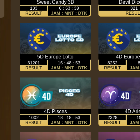
Sweet Candy 3D
Devil Di
133
6 : 53 : 37
321
RESULT
JAM : MNT : DTK
RESUL
5D Europe Lotto
4D Europe
31201
16 : 48 : 51
8252
8
RESULT
JAM : MNT : DTK
RESULT
JAM 
4D Pisces
4D Ari
1002
18 : 18 : 51
2328
1
RESULT
JAM : MNT : DTK
RESULT
JAM 