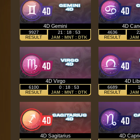
4D Gemini
4D Can
9927
21 : 18 : 51
4636
2
RESULT
JAM : MNT : DTK
RESULT
JAM 
4D Virgo
4D Lib
6100
0 : 18 : 51
6689
1
RESULT
JAM : MNT : DTK
RESULT
JAM 
4D Sagitarius
4D Capri