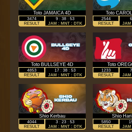
Toto JAMAICA 4D
Toto CAROL
3474
9 : 38 : 51
2544
6
RESULT
JAM : MNT : DTK
RESULT
JAM 
Toto BULLSEYE 4D
Toto OREG
4853
17 : 38 : 51
1233
7
RESULT
JAM : MNT : DTK
RESULT
JAM 
Shio Kerbau
Shio Har
4044
3 : 23 : 51
5850
1
RESULT
JAM : MNT : DTK
RESULT
JAM 