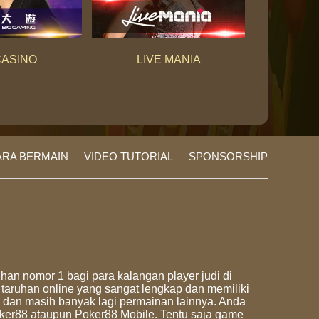
CASINO
LIVE MANIA
ARA BERMAIN
VIDEO TUTORIAL
SPONSORSHIP
lihan nomor 1 bagi para kalangan player judi di
taruhan online yang sangat lengkap dan memiliki
kan dan masih banyak lagi permainan lainnya. Anda
ker88 ataupun Poker88 Mobile. Tentu saja game