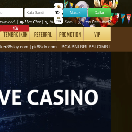
Masuk
ownload |
Live Chat |
Hubungi Kami |
Lupa Password?
NEW
TEMBAK IKAN
REFERRAL
PROMOTION
VIP
com | pk88idn.com... BCA BNI BRI BSI CIMB DANAMON E-W