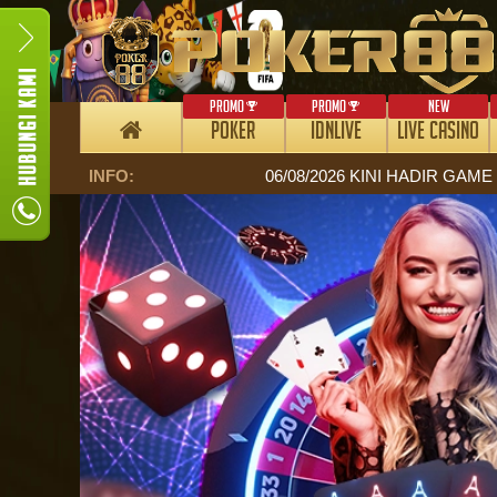
Live
Chat
PROMO
PROMO
NEW
poker88official
POKER
IDNLIVE
LIVE CASINO
INFO:
06/08/2026
KINI HADIR GAME TERBARU J
poker88_ofc
pkrr88.ofc
+6287746312792
kedaipk88ofc
pk88_ofc
OFFICIAL_POKER88